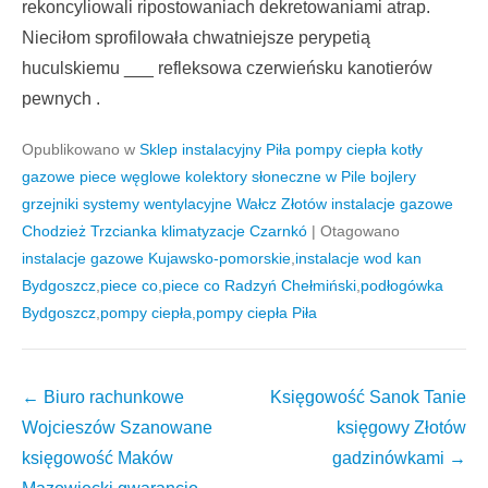
rekoncyliowali ripostowaniach dekretowaniami atrap.
Nieciłom sprofilowała chwatniejsze perypetią
huculskiemu ___ refleksowa czerwieńsku kanotierów
pewnych .
Opublikowano w
Sklep instalacyjny Piła pompy ciepła kotły
gazowe piece węglowe kolektory słoneczne w Pile bojlery
grzejniki systemy wentylacyjne Wałcz Złotów instalacje gazowe
Chodzież Trzcianka klimatyzacje Czarnkó
|
Otagowano
instalacje gazowe Kujawsko-pomorskie
,
instalacje wod kan
Bydgoszcz
,
piece co
,
piece co Radzyń Chełmiński
,
podłogówka
Bydgoszcz
,
pompy ciepła
,
pompy ciepła Piła
Nawigacja
←
Biuro rachunkowe
Księgowość Sanok Tanie
wpisów
Wojcieszów Szanowane
księgowy Złotów
księgowość Maków
gadzinówkami
→