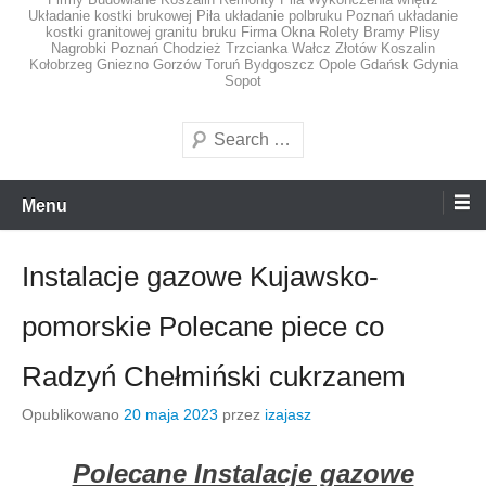
Układanie kostki brukowej Piła układanie polbruku Poznań układanie
kostki granitowej granitu bruku Firma Okna Rolety Bramy Plisy
Nagrobki Poznań Chodzież Trzcianka Wałcz Złotów Koszalin
Kołobrzeg Gniezno Gorzów Toruń Bydgoszcz Opole Gdańsk Gdynia
Sopot
Szukaj
Menu
Instalacje gazowe Kujawsko-
pomorskie Polecane piece co
Radzyń Chełmiński cukrzanem
Opublikowano
20 maja 2023
przez
izajasz
Polecane Instalacje gazowe