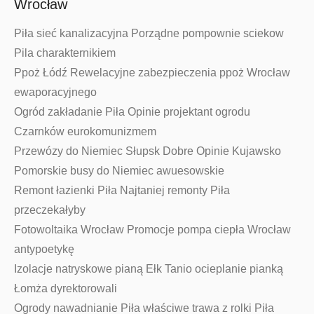
Wrocław
Piła sieć kanalizacyjna Porządne pompownie sciekow
Pila charakternikiem
Ppoż Łódź Rewelacyjne zabezpieczenia ppoż Wrocław
ewaporacyjnego
Ogród zakładanie Piła Opinie projektant ogrodu
Czarnków eurokomunizmem
Przewózy do Niemiec Słupsk Dobre Opinie Kujawsko
Pomorskie busy do Niemiec awuesowskie
Remont łazienki Piła Najtaniej remonty Piła
przeczekałyby
Fotowoltaika Wrocław Promocje pompa ciepła Wrocław
antypoetykę
Izolacje natryskowe pianą Ełk Tanio ocieplanie pianką
Łomża dyrektorowali
Ogrody nawadnianie Piła właściwe trawa z rolki Piła