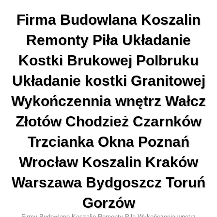
Przejdź
Firma Budowlana Koszalin
to
treści
Remonty Piła Układanie
Kostki Brukowej Polbruku
Układanie kostki Granitowej
Wykończennia wnętrz Wałcz
Złotów Chodzież Czarnków
Trzcianka Okna Poznań
Wrocław Koszalin Kraków
Warszawa Bydgoszcz Toruń
Gorzów
Firmy Budowlane Koszalin Remonty Piła Wykończenia wnętrz